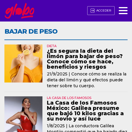
ACCEDER
BAJAR DE PESO
DIETA
¿Es segura la dieta del
limón para bajar de peso?
Conoce cómo se hace,
beneficios y riesgos
21/9/2025 |
Conoce cómo se realiza la
dieta del limón y qué efectos puede
tener sobre tu cuerpo.
LA CASA DE LOS FAMOSOS
La Casa de los Famosos
México: Galilea presume
que bajó 10 kilos gracias a
su novio y así luce
1/8/2025 |
La conductora Galilea
Montijo compartió que ha bajado diez