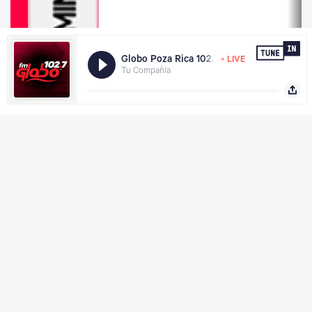
Contacto
Ventas:
ventasmvspozarica20@gmail.com
Dirección:
Avenida Poza 13 numero 303, Colonia Cazones,
Poza Rica de Hidalgo, Veracruz, C.P. 93230