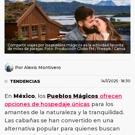
Compartir viajes por los pueblos mágicos es la actividad favorita
de miles de parejas. Foto: Producción Globo FM / Freepik / Canva
Por
Alexis Montivero
TENDENCIAS
14/1/2025 · 18:30
En
México
, los
Pueblos Mágicos
ofrecen
opciones de hospedaje únicas
para los
amantes de la naturaleza y la tranquilidad.
Las cabañas se han convertido en una
alternativa popular para quienes buscan