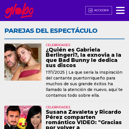
ACCEDER
PAREJAS DEL ESPECTÁCULO
CELEBRIDADES
¿Quién es Gabriela
Berlingeri?, la exnovia a la
que Bad Bunny le dedica
sus discos
17/1/2025 |
La que sería la inspiración
del cantante puertorriqueño para
muchos de sus grande éxitos ha
llamado la atención de nuevo, aquí te
contamos todo sobre ella.
CELEBRIDADES
Susana Zavaleta y Ricardo
Pérez comparten
romántico VIDEO: "Gracias
por volver a