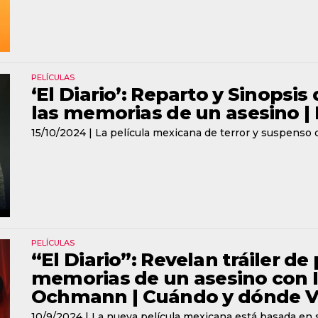
PELÍCULAS
‘El Diario’: Reparto y Sinopsis
las memorias de un asesino |
15/10/2024 |
La película mexicana de terror y suspenso qu
PELÍCULAS
“El Diario”: Revelan tráiler de
memorias de un asesino con I
Ochmann | Cuándo y dónde 
10/9/2024 |
La nueva película mexicana está basada en 