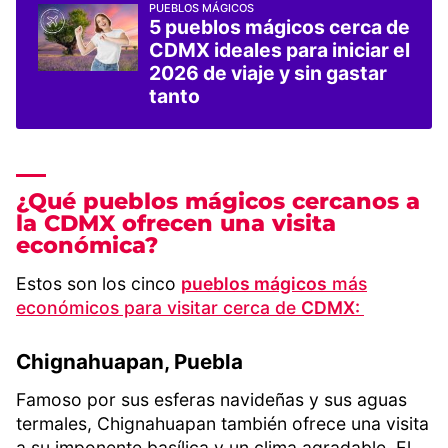
PUEBLOS MÁGICOS
5 pueblos mágicos cerca de
CDMX ideales para iniciar el
2026 de viaje y sin gastar
tanto
¿Qué pueblos mágicos cercanos a
la CDMX ofrecen una visita
económica?
Estos son los cinco
pueblos mágicos
más
económicos para visitar cerca de
CDMX:
Chignahuapan, Puebla
Famoso por sus esferas navideñas y sus aguas
termales, Chignahuapan también ofrece una visita
a su imponente basílica y un clima agradable. El