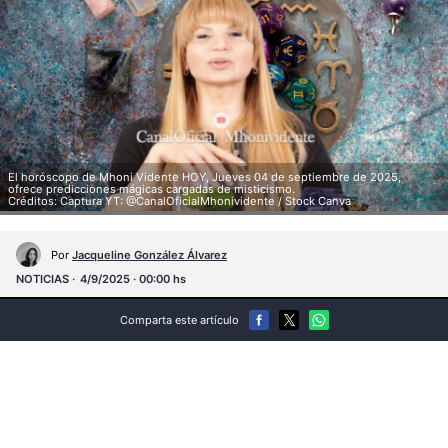
El horóscopo de Mhoni Vidente HOY, Jueves 04 de septiembre de 2025,
ofrece predicciones mágicas cargadas de misticismo.
Créditos: Captura YT: @CanalOficialMhonividente / Stock Canva
Por
Jacqueline González Álvarez
NOTICIAS
4/9/2025 · 00:00 hs
Comparta este artículo