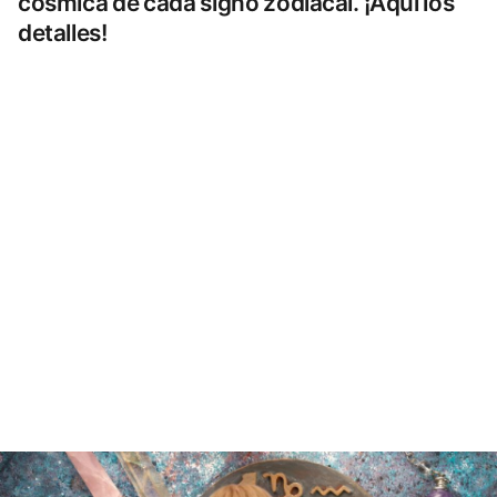
cósmica de cada signo zodiacal. ¡Aquí los
detalles!