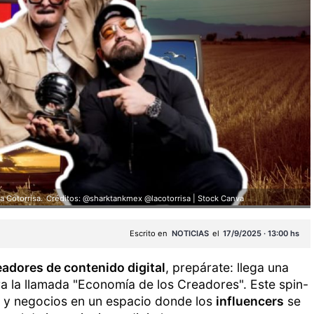
 Cotorrisa.
Créditos: @sharktankmex @lacotorrisa | Stock Canva
Escrito en
NOTICIAS
el
17/9/2025 · 13:00 hs
eadores de contenido digital
, prepárate: llega una
 la llamada "Economía de los Creadores". Este spin-
ia y negocios en un espacio donde los
influencers
se