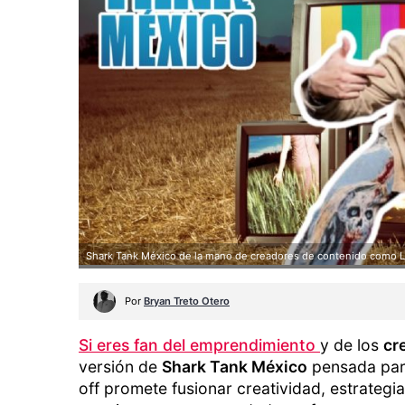
Shark Tank México de la mano de creadores de contenido como La
Por
Bryan Treto Otero
Si eres fan del emprendimiento
y de los
cr
versión de
Shark Tank México
pensada para
off promete fusionar creatividad, estrateg