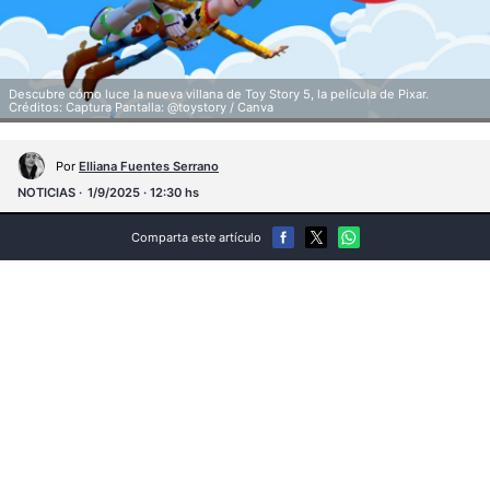
Descubre cómo luce la nueva villana de Toy Story 5, la película de Pixar.
Créditos: Captura Pantalla: @toystory / Canva
Por
Elliana Fuentes Serrano
NOTICIAS
1/9/2025 · 12:30 hs
Comparta este artículo