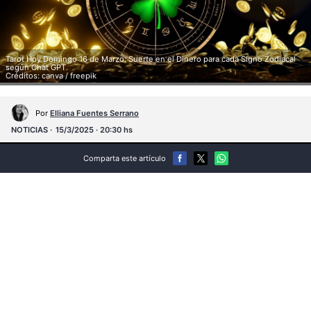
Tarot Hoy Domingo 16 de Marzo: Suerte en el Dinero para cada Signo Zodiacal
según Chat GPT.
Créditos: canva / freepik
Por
Elliana Fuentes Serrano
NOTICIAS
15/3/2025 · 20:30 hs
Comparta este artículo