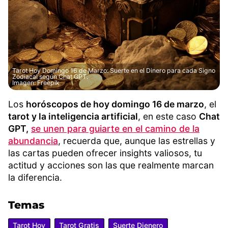
Tarot Hoy Domingo 16 de Marzo: Suerte en el Dinero para cada Signo
Zodiacal según Chat GPT.
Imagen: Freepik
Los
horóscopos de hoy domingo 16 de marzo
, el
tarot y la inteligencia artificial
, en este caso
Chat
GPT,
se unen para guiarte en el camino de la
abundancia
, recuerda que, aunque las estrellas y
las cartas pueden ofrecer insights valiosos, tu
actitud y acciones son las que realmente marcan
la diferencia.
Temas
Tarot Hoy
Tarot Gratis
Suerte Dienero