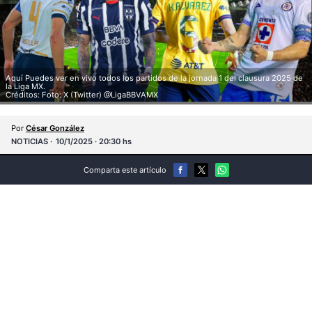
Aquí Puedes ver en vivo todos los partidos de la jornada 1 del clausura 2025 de
la Liga MX.
Créditos: Foto: X (Twitter) @LigaBBVAMX
Por
César González
NOTICIAS
10/1/2025 · 20:30 hs
Comparta este artículo