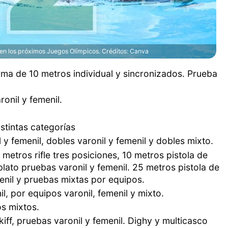
 en los próximos Juegos Olímpicos. Créditos: Canva
rma de 10 metros individual y sincronizados. Prueba
ronil y femenil.
istintas categorías
l y femenil, dobles varonil y femenil y dobles mixto.
 metros rifle tres posiciones, 10 metros pistola de
plato pruebas varonil y femenil. 25 metros pistola de
menil y pruebas mixtas por equipos.
il, por equipos varonil, femenil y mixto.
os mixtos.
kiff, pruebas varonil y femenil. Dighy y multicasco