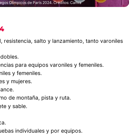
egos Olímpicos de París 2024. Créditos: Canva
24
 resistencia, salto y lanzamiento, tanto varoniles
 dobles.
cias para equipos varoniles y femeniles.
iles y femeniles.
s y mujeres.
dance.
smo de montaña, pista y ruta.
te y sable.
ca.
ruebas individuales y por equipos.