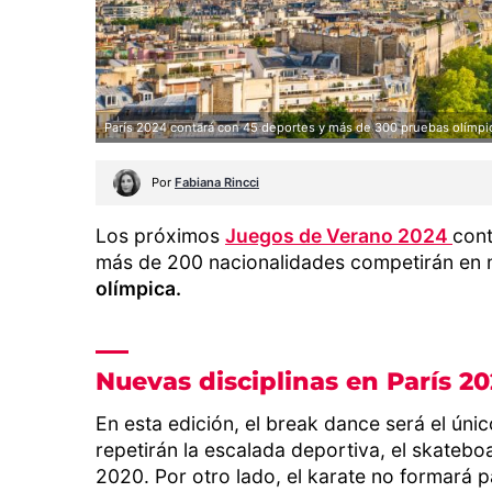
París 2024 contará con 45 deportes y más de 300 pruebas olímpic
Por
Fabiana Rincci
Los próximos
Juegos de Verano 2024
cont
más de 200 nacionalidades competirán en
olímpica.
Nuevas disciplinas en París 2
En esta edición, el break dance será el ún
repetirán la escalada deportiva, el skatebo
2020. Por otro lado, el karate no formará p