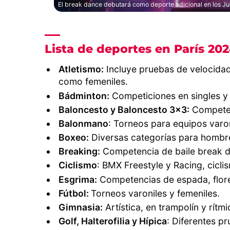
El break dance debutará como deporte adicional en los Ju
Lista de deportes en París 20
Atletismo:
Incluye pruebas de velocidad,
como femeniles.
Bádminton:
Competiciones en singles y
Baloncesto y Baloncesto 3x3:
Competen
Balonmano
: Torneos para equipos varon
Boxeo:
Diversas categorías para hombre
Breaking:
Competencia de baile break 
Ciclismo
: BMX Freestyle y Racing, cicli
Esgrima:
Competencias de espada, flore
Fútbol:
Torneos varoniles y femeniles.
Gimnasia:
Artística, en trampolín y rítmi
Golf, Halterofilia y Hípica
: Diferentes p