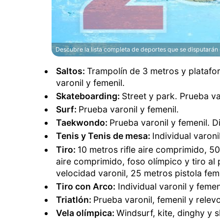
Descubre la lista completa de deportes que se disputarán
Saltos:
Trampolín de 3 metros y platafo
varonil y femenil.
Skateboarding:
Street y park. Prueba va
Surf:
Prueba varonil y femenil.
Taekwondo:
Prueba varonil y femenil. D
Tenis y Tenis de mesa:
Individual varoni
Tiro:
10 metros rifle aire comprimido, 50
aire comprimido, foso olímpico y tiro al 
velocidad varonil, 25 metros pistola fe
Tiro con Arco:
Individual varonil y femen
Triatlón:
Prueba varonil, femenil y relev
Vela olímpica:
Windsurf, kite, dinghy y s