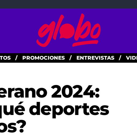
TOS
/
PROMOCIONES
/
ENTREVISTAS
/
VID
erano 2024:
qué deportes
os?