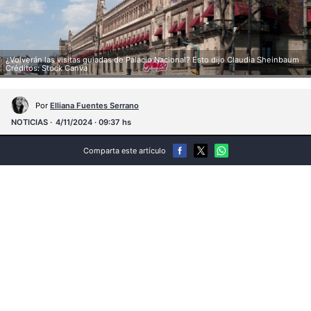
¿Volverán las visitas guiadas de Palacio Nacional? Esto dijo Claudia Sheinbaum
Créditos: Stock Canva
Por
Elliana Fuentes Serrano
NOTICIAS
4/11/2024 · 09:37 hs
Comparta este artículo