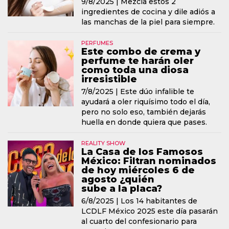
9/8/2025 |
Mezcla estos 2
ingredientes de cocina y dile adiós a
las manchas de la piel para siempre.
PERFUMES
Este combo de crema y
perfume te harán oler
como toda una diosa
irresistible
7/8/2025 |
Este dúo infalible te
ayudará a oler riquísimo todo el día,
pero no solo eso, también dejarás
huella en donde quiera que pases.
REALITY SHOW
La Casa de los Famosos
México: Filtran nominados
de hoy miércoles 6 de
agosto ¿quién
sube a la placa?
6/8/2025 |
Los 14 habitantes de
LCDLF México 2025 este día pasarán
al cuarto del confesionario para