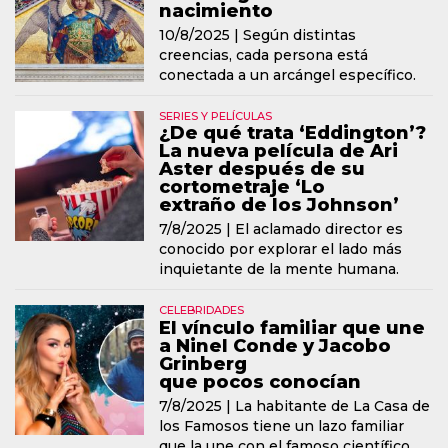
nacimiento
10/8/2025 |
Según distintas
creencias, cada persona está
conectada a un arcángel específico.
SERIES Y PELÍCULAS
¿De qué trata ‘Eddington’?
La nueva película de Ari
Aster después de su
cortometraje ‘Lo
extraño de los Johnson’
7/8/2025 |
El aclamado director es
conocido por explorar el lado más
inquietante de la mente humana.
CELEBRIDADES
El vínculo familiar que une
a Ninel Conde y Jacobo
Grinberg
que pocos conocían
7/8/2025 |
La habitante de La Casa de
los Famosos tiene un lazo familiar
que la une con el famoso científico