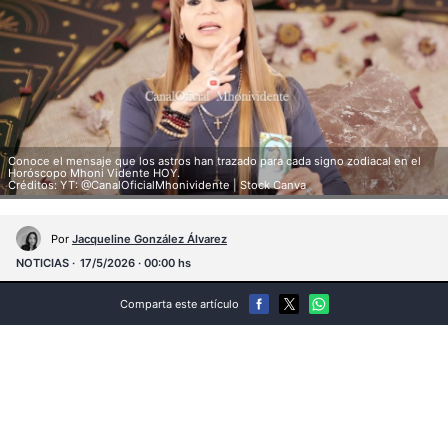
Conoce el mensaje que los astros han trazado para cada signo zodiacal en el
Horóscopo Mhoni Vidente HOY.
Créditos: YT: @CanalOficialMhonividente | Stock Canva
Por
Jacqueline González Álvarez
NOTICIAS
17/5/2026 · 00:00 hs
Comparta este artículo