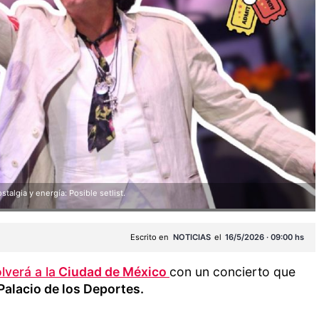
algia y energía: Posible setlist.
Escrito en
NOTICIAS
el
16/5/2026 · 09:00 hs
lverá a la
Ciudad de México
con un concierto que
Palacio de los Deportes.