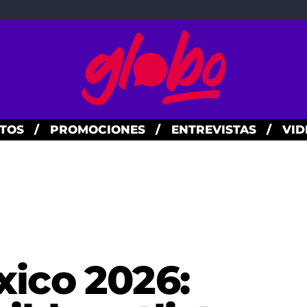
TOS
/
PROMOCIONES
/
ENTREVISTAS
/
VID
xico 2026: