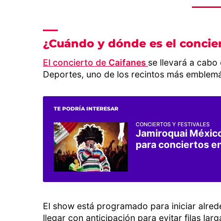
¿Cuándo y dónde es el concie
El concierto de
Caifanes
se llevará a cabo
Deportes, uno de los recintos más emblemát
TE PODRÍA INTERESAR
CONCIERTOS Y FESTIVALES
Jamiroquai México
para conciertos e
El show está programado para iniciar alred
llegar con anticipación para evitar filas larg