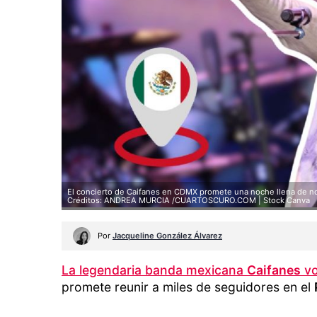
El concierto de Caifanes en CDMX promete una noche llena de nost
Créditos: ANDREA MURCIA /CUARTOSCURO.COM | Stock Canva
Por
Jacqueline González Álvarez
La legendaria banda mexicana
Caifanes
vo
promete reunir a miles de seguidores en el