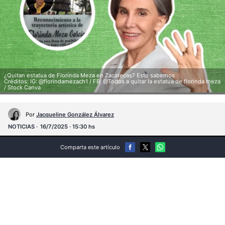
¿Quitan estatua de Florinda Meza en Zacatecas? Esto sabemos
Créditos: IG: @florindamezach1 / FB: @Todos a quitar la estatua de florinda meza
/ Stock Canva
Por
Jacqueline González Álvarez
NOTICIAS
16/7/2025 · 15:30 hs
Comparta este artículo