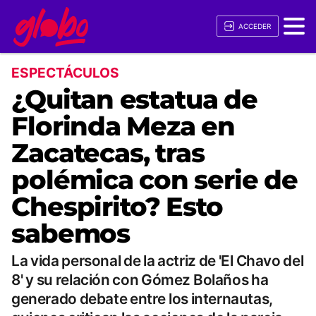
ACCEDER
ESPECTÁCULOS
¿Quitan estatua de
Florinda Meza en
Zacatecas, tras
polémica con serie de
Chespirito? Esto
sabemos
La vida personal de la actriz de 'El Chavo del
8' y su relación con Gómez Bolaños ha
generado debate entre los internautas,