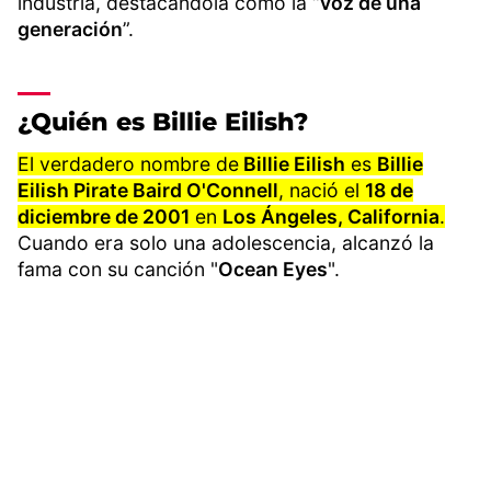
industria, destacándola como la “
voz de una
generación
”.
¿Quién es Billie Eilish?
El verdadero nombre de
Billie Eilish
es
Billie
Eilish Pirate Baird O'Connell
, nació el
18 de
diciembre de 2001
en
Los Ángeles, California
.
Cuando era solo una adolescencia, alcanzó la
fama con su canción "
Ocean Eyes
".