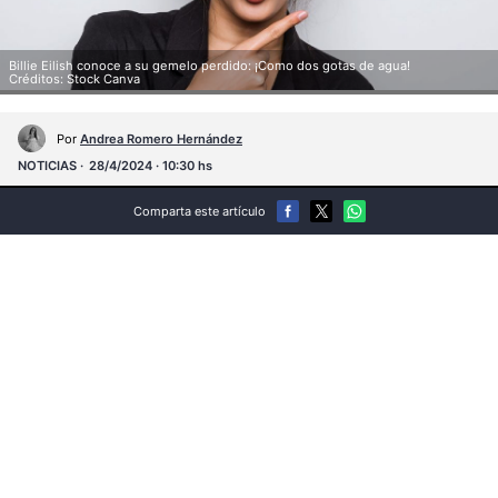
Billie Eilish conoce a su gemelo perdido: ¡Como dos gotas de agua!
Créditos: Stock Canva
Por
Andrea Romero Hernández
NOTICIAS
28/4/2024 · 10:30 hs
Comparta este artículo